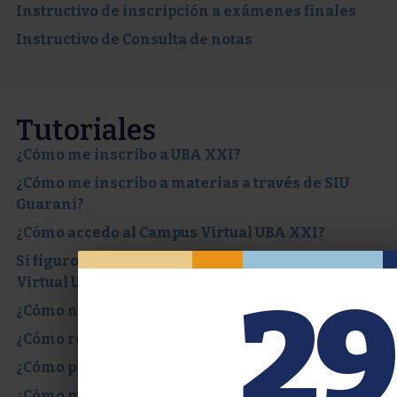
Instructivo de inscripción a exámenes finales
Instructivo de Consulta de notas
Tutoriales
¿Cómo me inscribo a UBA XXI?
¿Cómo me inscribo a materias a través de SIU
Guaraní?
¿Cómo accedo al Campus Virtual UBA XXI?
Si figuro como invitado, ¿cómo accedo al Campus
Virtual UBA XXI?
29
¿Cómo navegar en el Campus Virtual XXI?
¿Cómo recupero la contraseña del SIU Guaraní?
¿Cómo pido certificados a través de SIU Guaraní?
¿Cómo pido certificados a través de TAD-UBA?