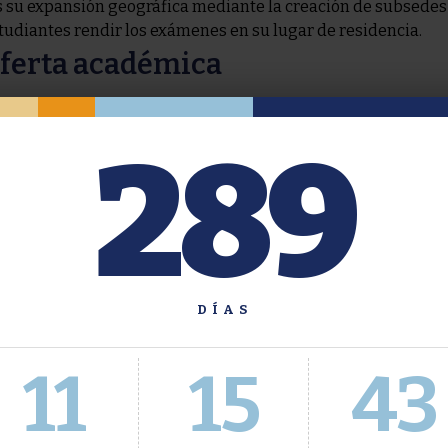
s su expansión geográfica mediante la creación de subsedes 
studiantes rendir los exámenes en su lugar de residencia.
oferta académica
289
DÍAS
11
15
44