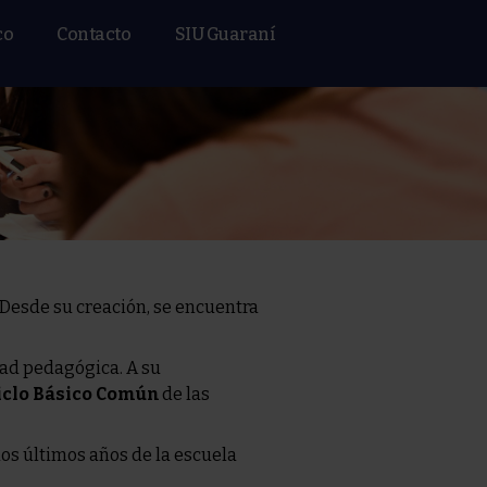
co
Contacto
SIU Guaraní
Desde su creación, se encuentra
dad pedagógica. A su
iclo Básico Común
de las
dos últimos años de la escuela