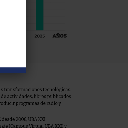
.
as transformaciones tecnológicas.
 de actividades, libros publicados
producir programas de radio y
Y, desde 2008, UBA XXI
aje (Campus Virtual UBA XXI) y