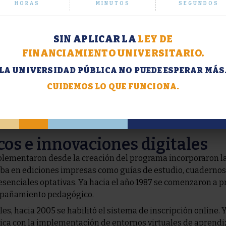
HORAS
MINUTOS
SEGUNDOS
SIN APLICAR LA
LEY DE
FINANCIAMIENTO UNIVERSITARIO.
LA UNIVERSIDAD PÚBLICA NO PUEDE ESPERAR MÁS
CUIDEMOS LO QUE FUNCIONA.
cos e innovaciones digitales
plementaron desde la creación del programa incorporaron l
traba en ediciones impresas como guías de estudio, cuadernos
esenciales optativas. Ya hacia el año 1987 se comenzaron a 
compañamiento pedagógico.
les, hacia 2005 se habilitó el sistema de inscripción online. 
ca con la implementación de entornos virtuales de aprendiz