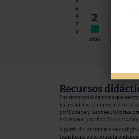
Recursos didácti
Los recursos didácticos que se im
En los inicios, el material se cen
por Eudeba y, también, tutorías pr
televisivos para fortalecer el a
A partir de las innovaciones digita
transformó su propuesta pedagógi