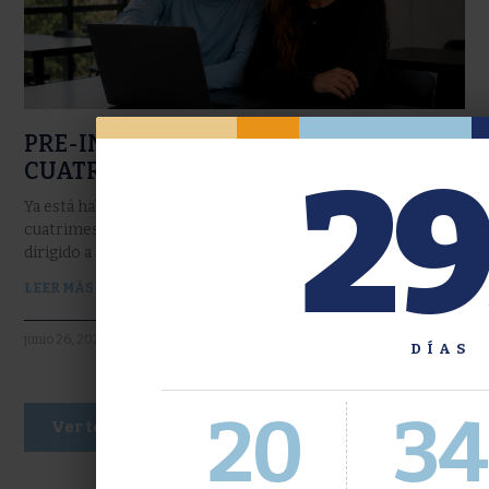
PRE-INGRESO A LA UBA: SEGUNDO
29
CUATRIMESTRE
Ya está habilitado el Pre-ingreso a la UBA para cursar el 2do
cuatrimestre
dirigido a quienes nunca se inscribieron a la UBA.
LEER MÁS »
junio 26, 2026
DÍAS
20
34
Ver todas las noticias